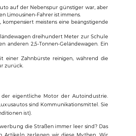
Auto auf der Nebenspur günstiger war, aber
nen Limousinen-Fahrer ist immens.
t, kompensiert meistens eine beängstigende
-Geländewagen dreihundert Meter zur Schule
nzen anderen 2,5-Tonnen-Geländewagen. Ein
t einer Zahnbürste reinigen, während die
ur zurück.
der eigentliche Motor der Autoindustrie.
 Luxusautos sind Kommunikationsmittel. Sie
itionen ist).
owerbung die Straßen immer leer sind? Das
en Artikeln zerlegen wir diese Mythen. Wir