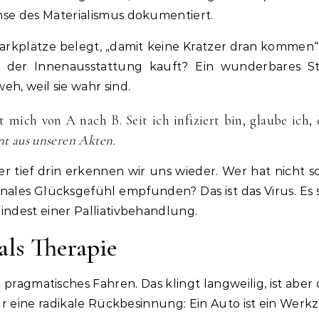
se des Materialismus dokumentiert.
Parkplätze belegt, „damit keine Kratzer dran kommen“
 der Innenausstattung kauft? Ein wunderbares Stu
h, weil sie wahr sind.
 mich von A nach B. Seit ich infiziert bin, glaube ich, 
nt aus unseren Akten.
ber tief drin erkennen wir uns wieder. Wer hat nicht 
nales Glücksgefühl empfunden? Das ist das Virus. Es 
ndest einer Palliativbehandlung.
als Therapie
 pragmatisches Fahren. Das klingt langweilig, ist abe
ür eine radikale Rückbesinnung: Ein Auto ist ein Werk