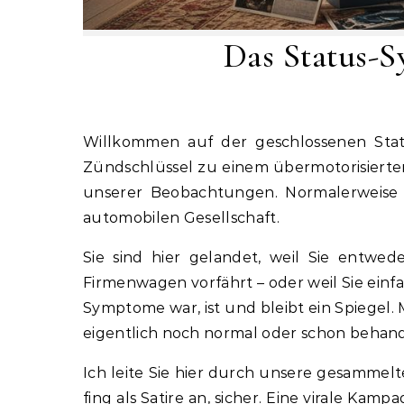
Das Status-S
Willkommen auf der geschlossenen Station. Keine Sorge, die Tür ist nur angelehnt – aber wenn wir ehrlich sind: Wer einmal den
Zündschlüssel zu einem übermotorisierten 
unserer Beobachtungen. Normalerweise n
automobilen Gesellschaft.
Sie sind hier gelandet, weil Sie entwe
Firmenwagen vorfährt – oder weil Sie einfa
Symptome war, ist und bleibt ein Spiegel.
eigentlich noch normal oder schon behan
Ich leite Sie hier durch unsere gesammel
fing als Satire an, sicher. Eine virale Kam