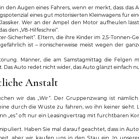
 in den Augen eines Fahrers, wenn er merkt, dass das 
spotenzial eines gut motorisierten Kleinwagens für ei
 Klassiker. Wer an der Ampel den Motor aufheulen läss
as den „V8-Hilfeschrei“.
-Sicherheit“. Eltern, die ihre Kinder im 2,5-Tonnen
gefährlich ist – ironischerweise meist wegen der ga
törung. Männer, die am Samstagmittag die Felgen mi
 Das Auto redet nicht wider, das Auto glänzt einfach n
tliche Anstalt
chen wir das „Wir“. Der Gruppenzwang ist nämlich 
eine durch die Wüste zu fahren, wo ihn keiner sieht.
nn „es“ oft nur ein Leasingvertrag mit furchtbaren Kond
puliert. Haben Sie mal darauf geachtet, dass in Aut
heit, aber wir kaufen uns in den Stau ein. In unser