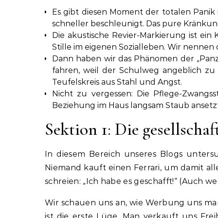
Es gibt diesen Moment der totalen Panik
schneller beschleunigt. Das pure Kränkung
Die akustische Revier-Markierung ist ein
Stille im eigenen Sozialleben. Wir nennen d
Dann haben wir das Phänomen der „Panzer
fahren, weil der Schulweg angeblich zu 
Teufelskreis aus Stahl und Angst.
Nicht zu vergessen: Die Pflege-Zwangss
Beziehung im Haus langsam Staub ansetzt.
Sektion 1: Die gesellschaf
In diesem Bereich unseres Blogs untersu
Niemand kauft einen Ferrari, um damit all
schreien: „Ich habe es geschafft!“ (Auch we
Wir schauen uns an, wie Werbung uns mani
ist die erste Lüge. Man verkauft uns Frei